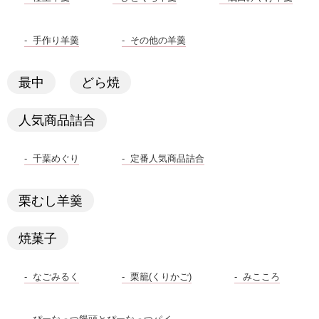
手作り羊羹
その他の羊羹
最中
どら焼
人気商品詰合
千葉めぐり
定番人気商品詰合
栗むし羊羹
焼菓子
なごみるく
栗籠(くりかご)
みこころ