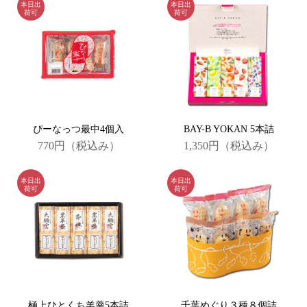
ぴーなっつ最中4個入
BAY-B YOKAN 5本詰
770円
（税込み）
1,350円
（税込み）
極上ひとくち羊羹5本詰
千葉めぐり３種８個詰