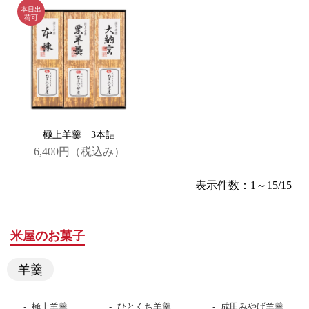
極上羊羹 3本詰
6,400円
（税込み）
表示件数：1～15/15
米屋のお菓子
羊羹
極上羊羹
ひとくち羊羹
成田みやげ羊羹