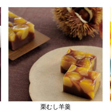
栗むし羊羹