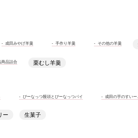
成田みやげ羊羹
手作り羊羹
その他の羊羹
気商品詰合
栗むし羊羹
ろ
ぴーなっつ饅頭とぴーなっつパイ
成田の芋のすいー
リー
生菓子