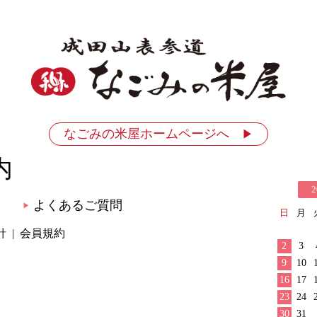
なごみの米屋ホームページへ
▶
内
2
よくあるご質問
▶
日
月
針
会員規約
2
3
9
10
16
17
23
24
30
31