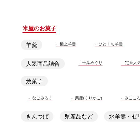
米屋のお菓子
極上羊羹
ひとくち羊羹
羊羹
千葉めぐり
定番人
人気商品詰合
焼菓子
なごみるく
栗籠(くりかご)
みここ
きんつば
県産品など
水羊羹・ゼ