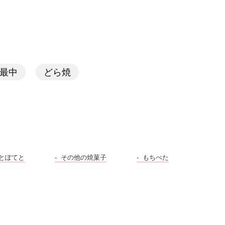
最中
どら焼
とぽてと
その他の焼菓子
もちぺた