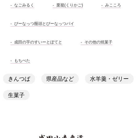
なごみるく
栗籠(くりかご)
みこころ
ぴーなっつ饅頭とぴーなっつパイ
成田の芋のすいーとぽてと
その他の焼菓子
もちぺた
きんつば
県産品など
水羊羹・ゼリー
生菓子