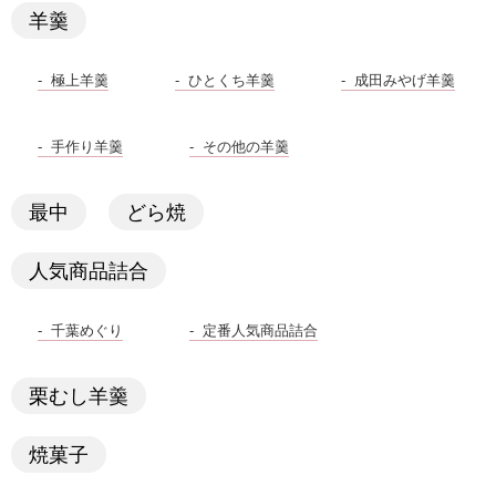
羊羹
極上羊羹
ひとくち羊羹
成田みやげ羊羹
手作り羊羹
その他の羊羹
最中
どら焼
人気商品詰合
千葉めぐり
定番人気商品詰合
栗むし羊羹
焼菓子