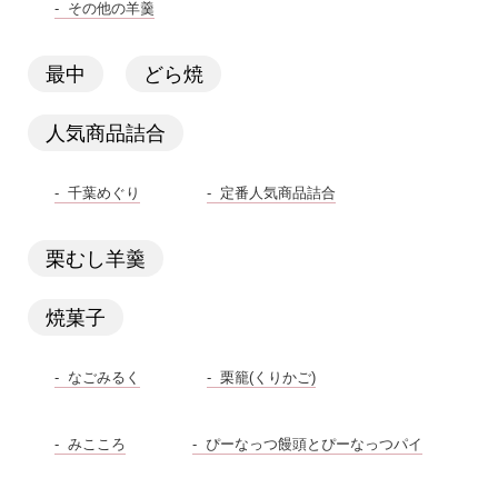
その他の羊羹
最中
どら焼
人気商品詰合
千葉めぐり
定番人気商品詰合
栗むし羊羹
焼菓子
なごみるく
栗籠(くりかご)
みこころ
ぴーなっつ饅頭とぴーなっつパイ