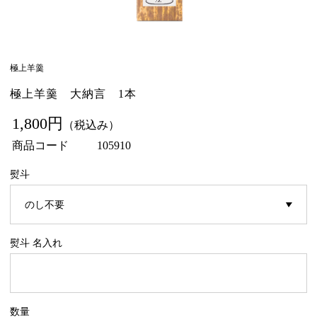
極上羊羹
極上羊羹 大納言 1本
1,800円
（税込み）
商品コード
105910
熨斗
熨斗 名入れ
数量