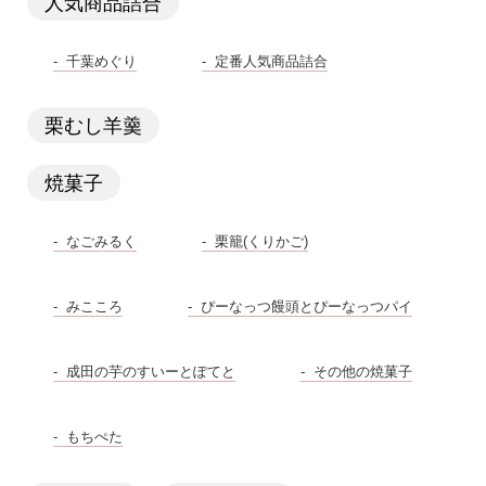
人気商品詰合
千葉めぐり
定番人気商品詰合
栗むし羊羹
焼菓子
なごみるく
栗籠(くりかご)
みこころ
ぴーなっつ饅頭とぴーなっつパイ
成田の芋のすいーとぽてと
その他の焼菓子
もちぺた