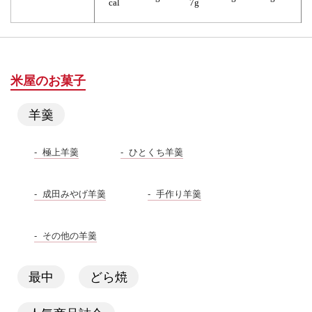
cal
7g
米屋のお菓子
羊羹
極上羊羹
ひとくち羊羹
成田みやげ羊羹
手作り羊羹
その他の羊羹
最中
どら焼