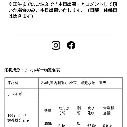
※正午までのご注文で「本日出荷」とコメントして頂
いた場合のみ、本日出荷いたします。（日曜、休業日
は除きます）
栄養成分・アレルギー物質名表
原材料
砂糖(国内製造)、小豆、還元水飴、寒天
アレルギー
－
たんぱ
脂
炭水
食塩相
熱量
く質
質
化物
当量
100g当たり
栄養成分表示
288k
0.
3.4g
67.0g
0.01g