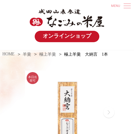
オンラインショップ
HOME
羊羹
極上羊羹
極上羊羹 大納言 1本