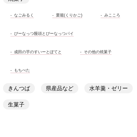
なごみるく
栗籠(くりかご)
みこころ
ぴーなっつ饅頭とぴーなっつパイ
成田の芋のすいーとぽてと
その他の焼菓子
もちぺた
きんつば
県産品など
水羊羹・ゼリー
生菓子