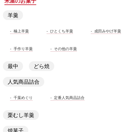
米屋のお菓子
羊羹
極上羊羹
ひとくち羊羹
成田みやげ羊羹
手作り羊羹
その他の羊羹
最中
どら焼
人気商品詰合
千葉めぐり
定番人気商品詰合
栗むし羊羹
焼菓子