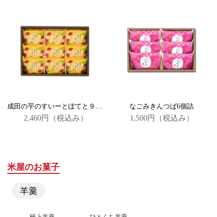
成田の芋のすいーとぽてと９個詰
なごみきんつば6個詰
2,460円
（税込み）
1,500円
（税込み）
米屋のお菓子
羊羹
極上羊羹
ひとくち羊羹