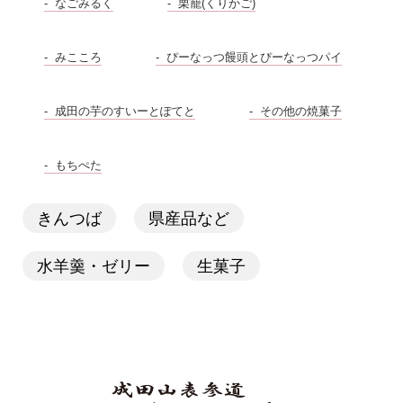
なごみるく
栗籠(くりかご)
みこころ
ぴーなっつ饅頭とぴーなっつパイ
成田の芋のすいーとぽてと
その他の焼菓子
もちぺた
きんつば
県産品など
水羊羹・ゼリー
生菓子