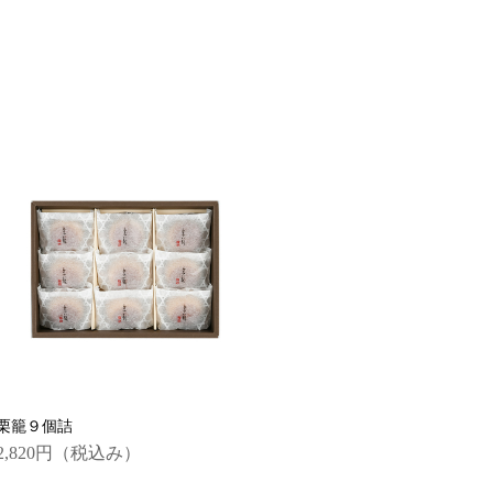
栗籠９個詰
2,820円
（税込み）