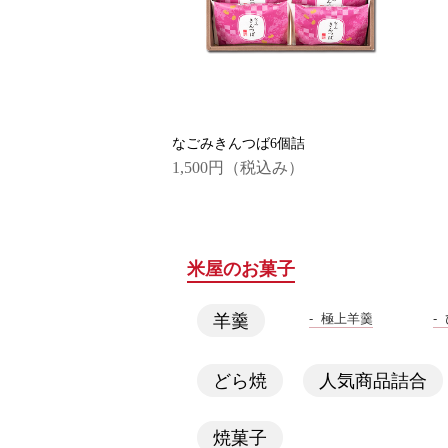
なごみきんつば6個詰
1,500円
（税込み）
米屋のお菓子
極上羊羹
羊羹
どら焼
人気商品詰合
焼菓子