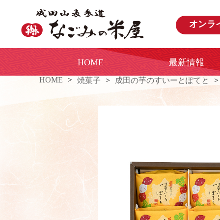
オンラ
HOME
最新情報
HOME
焼菓子
成田の芋のすいーとぽてと