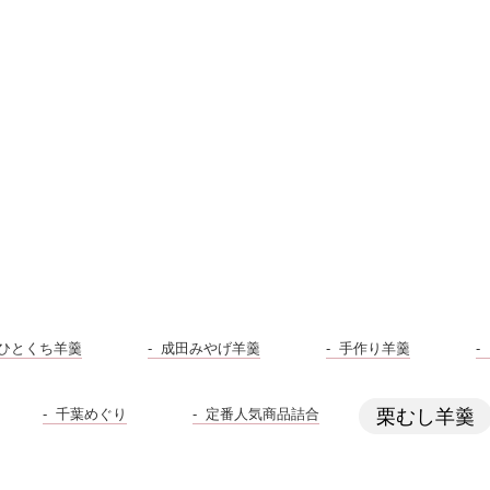
ひとくち羊羹
成田みやげ羊羹
手作り羊羹
千葉めぐり
定番人気商品詰合
栗むし羊羹