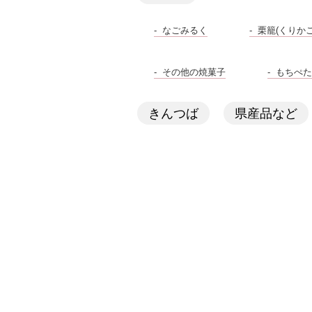
なごみるく
栗籠(くりかご
その他の焼菓子
もちぺた
きんつば
県産品など