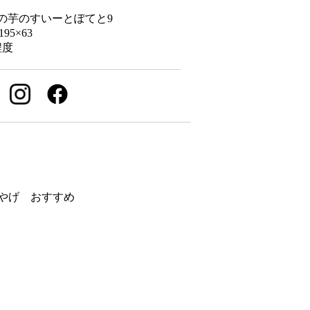
の芋のすいーとぽてと9
95×63
程度
やげ おすすめ