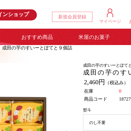
インショップ
新規会員登録
マイページ
おすすめ商品
米屋のお菓子
成田の芋のすいーとぽてと９個詰
成田の芋のすいーとぽて
成田の芋のす
2,460円
（税込み）
在庫
0
商品コード
18727
熨斗