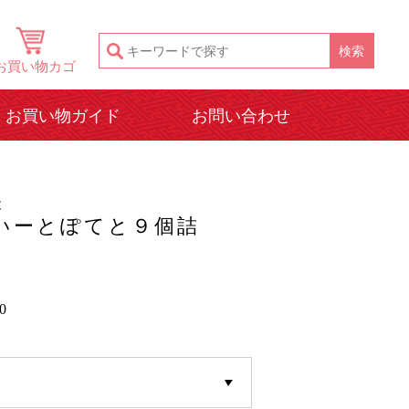
お買い物カゴ
お買い物ガイド
お問い合わせ
と
いーとぽてと９個詰
0