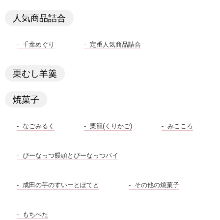
人気商品詰合
千葉めぐり
定番人気商品詰合
栗むし羊羹
焼菓子
なごみるく
栗籠(くりかご)
みこころ
ぴーなっつ饅頭とぴーなっつパイ
成田の芋のすいーとぽてと
その他の焼菓子
もちぺた