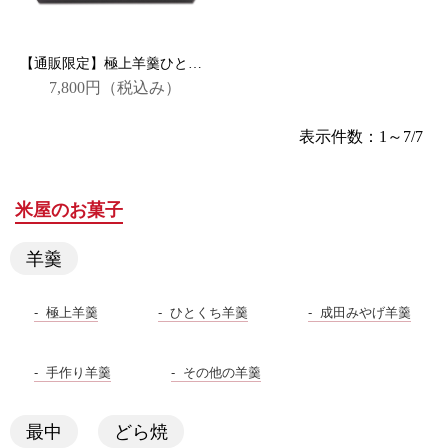
【通販限定】極上羊羹ひとくち羊羹詰合 【送料無料】
7,800円
（税込み）
表示件数：1～7/7
米屋のお菓子
羊羹
極上羊羹
ひとくち羊羹
成田みやげ羊羹
手作り羊羹
その他の羊羹
最中
どら焼