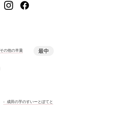
その他の羊羹
最中
成田の芋のすいーとぽてと