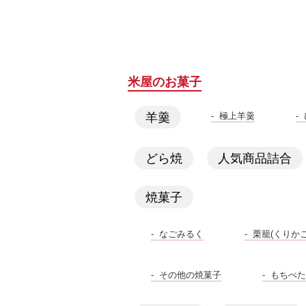
米屋のお菓子
極上羊羹
羊羹
どら焼
人気商品詰合
焼菓子
なごみるく
栗籠(くりかご
その他の焼菓子
もちぺた