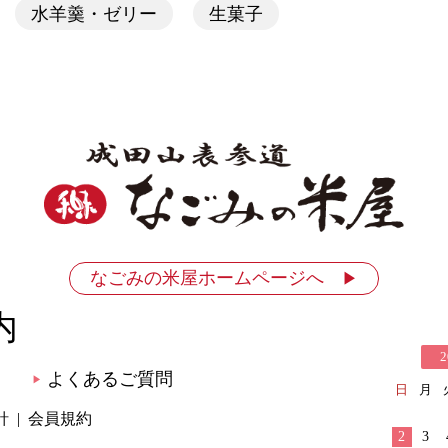
水羊羹・ゼリー
生菓子
なごみの米屋ホームページへ
▶
内
2
よくあるご質問
▶
日
月
針
会員規約
2
3