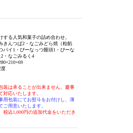
けする人気和菓子の詰め合わせ。
みきんつば2・なごみどら焼（粒餡
つパイ1・ぴーなっつ饅頭1・ぴーな
2・なごみるく4
×210×69
程度
包装は承ることが出来ません。慶事
て対応いたします。
事用包装にてお熨斗をお付けし、薄
てご用意いたします。
税込1,000円の追加代金をいただき