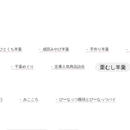
ひとくち羊羹
成田みやげ羊羹
手作り羊羹
千葉めぐり
定番人気商品詰合
栗むし羊羹
)
みこころ
ぴーなっつ饅頭とぴーなっつパイ