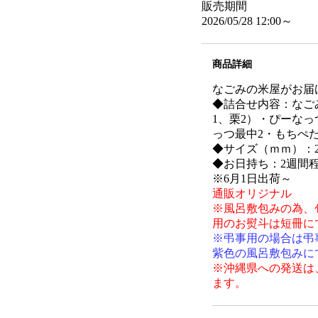
販売期間
2026/05/28 12:00～
商品詳細
なごみの米屋がお届
◆詰合せ内容：なご
1、栗2）・ぴーなっ
っつ最中2・もちぺた
◆サイズ（ｍｍ）：280
◆お日持ち：2週間
※6月1日出荷～
通販オリジナル
※風呂敷包みの為、
用のお熨斗は短冊に
※弔事用の場合は弔
紫色の風呂敷包みに
※沖縄県への発送は、
ます。