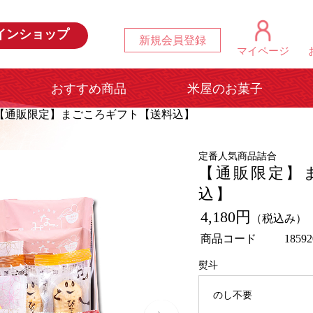
インショップ
新規会員登録
マイページ
おすすめ商品
米屋のお菓子
【通販限定】まごころギフト【送料込】
定番人気商品詰合
【通販限定】
込】
4,180円
（税込み）
商品コード
18592
熨斗