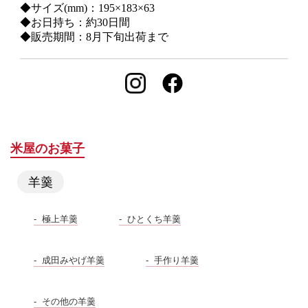
◆サイズ(mm)：195×183×63
◆お日持ち：約30日間
◆販売期間：8月下旬出荷まで
米屋のお菓子
羊羹
極上羊羹
ひとくち羊羹
成田みやげ羊羹
手作り羊羹
その他の羊羹