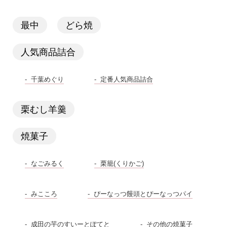
最中
どら焼
人気商品詰合
千葉めぐり
定番人気商品詰合
栗むし羊羹
焼菓子
なごみるく
栗籠(くりかご)
みこころ
ぴーなっつ饅頭とぴーなっつパイ
成田の芋のすいーとぽてと
その他の焼菓子