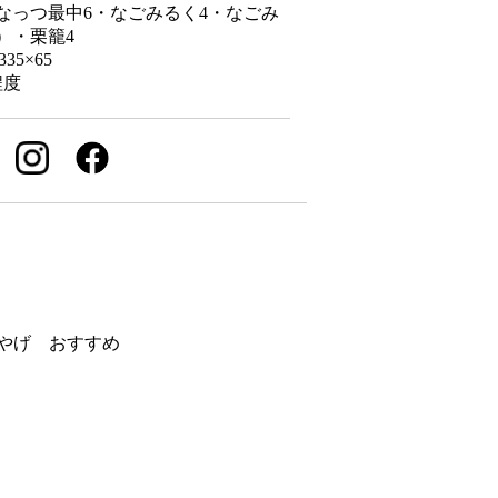
なっつ最中6・なごみるく4・なごみ
）・栗籠4
35×65
程度
やげ おすすめ