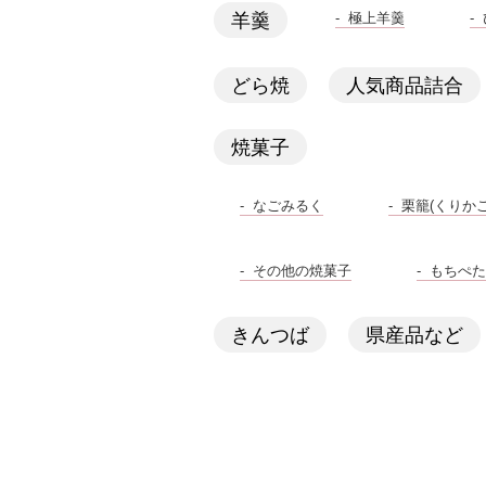
極上羊羹
羊羹
どら焼
人気商品詰合
焼菓子
なごみるく
栗籠(くりかご
その他の焼菓子
もちぺた
きんつば
県産品など