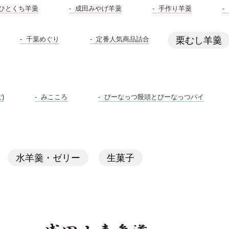
ひとくち羊羹
成田みやげ羊羹
手作り羊羹
千葉めぐり
定番人気商品詰合
栗むし羊羹
)
みこころ
ぴーなっつ饅頭とぴーなっつパイ
水羊羹・ゼリー
生菓子