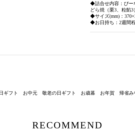
◆詰合せ内容：ぴー
どら焼（栗3、粒餡3
◆サイズ(mm)：370×3
◆お日持ち：2週間
日ギフト お中元 敬老の日ギフト お歳暮 お年賀 帰省み
RECOMMEND