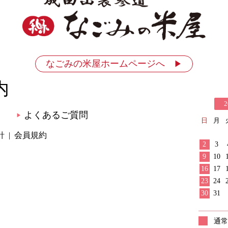
なごみの米屋ホームページへ
▶
内
2
よくあるご質問
▶
日
月
針
会員規約
2
3
9
10
16
17
23
24
30
31
通常