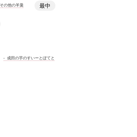
その他の羊羹
最中
成田の芋のすいーとぽてと