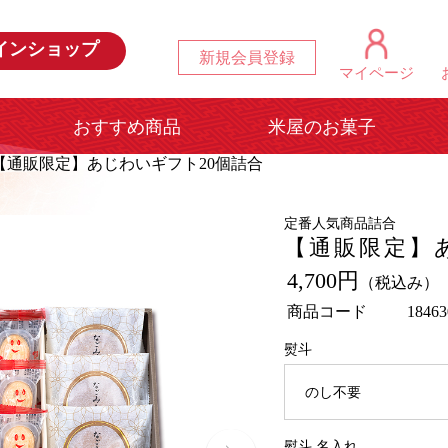
インショップ
新規会員登録
マイページ
おすすめ商品
米屋のお菓子
【通販限定】あじわいギフト20個詰合
定番人気商品詰合
【通販限定】
4,700円
（税込み）
商品コード
18463
熨斗
熨斗 名入れ