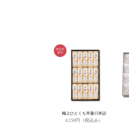
極上ひとくち羊羹15本詰
4,150円
（税込み）