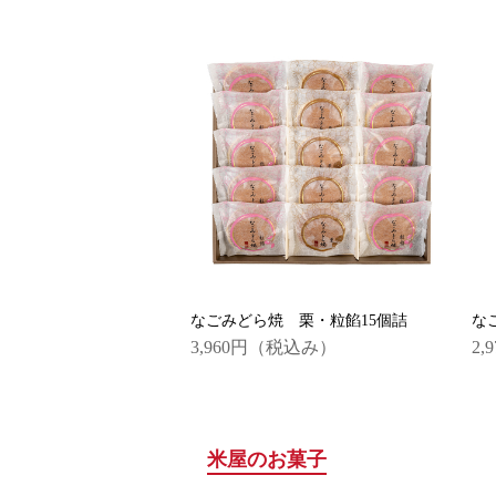
なごみどら焼 栗・粒餡15個詰
な
3,960円
（税込み）
2,
米屋のお菓子