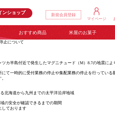
インショップ
新規会員登録
マイページ
おすすめ商品
米屋のお菓子
停止について
チャツカ半島付近で発生したマグニチュード（M）8.7の地震に
所にて一時的に受付業務の停止や集配業務の停止を行っている
す。
いる北海道から九州までの太平洋沿岸地域
地域の安全が確認できるまでの期間
止しております