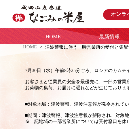
オンラ
HOME
最新情報
HOME
津波警報に伴う一時営業所の受付と集配
7月30日（水）午前8時25分ごろ、ロシアのカム
お客さまと従業員の安全を最優先に、一部の営業
お荷物の集荷、お届けに遅れなどが生じておりま
■対象地域：津波警報、津波注意報が発令されて
■期間：津波警報、津波注意報が解除され、対象
※上記地域の一部営業所については受付窓口を休