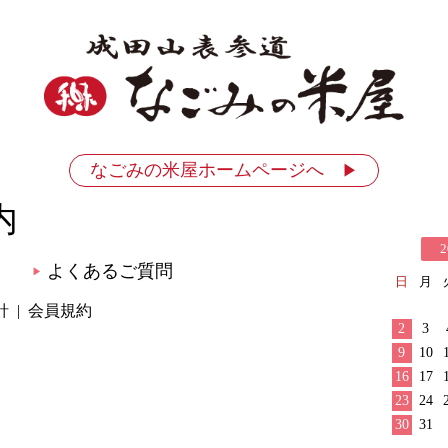
なごみの米屋ホームページへ
▶
内
2
よくあるご質問
▶
日
月
針
会員規約
2
3
9
10
16
17
23
24
30
31