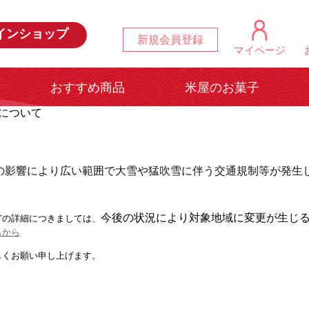
インショップ
新規会員登録
マイページ
おすすめ商品
米屋のお菓子
について
の影響により広い範囲で大雪や猛吹雪に伴う交通規制等が発生
今後の状況により対象地域に変更が生じ
どの詳細につきましては、
らから
しくお願い申し上げます。